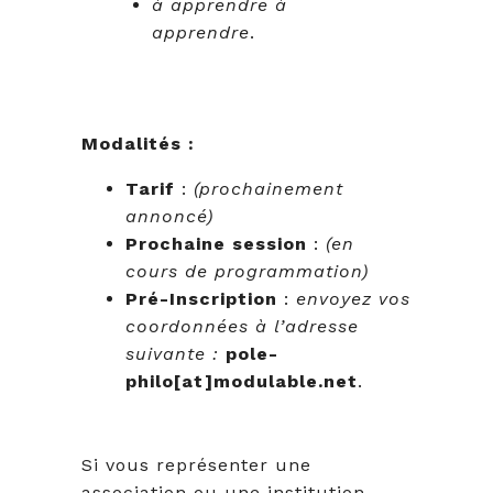
à apprendre à
apprendre
.
Modalités :
Tarif
:
(prochainement
annoncé)
Prochaine session
:
(en
cours de programmation)
Pré-Inscription
:
envoyez vos
coordonnées à l’adresse
suivante :
pole-
philo[at]modulable.net
.
Si vous représenter une
association ou une institution,